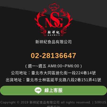
國
美味的秘魯干貝
際
廚
藝
挑
戰
新祥紀食品有限公司
賽
02-28136647
參
展
( 週一~週五 AM8:00~PM6:00 )
資
公司地址：
臺北市大同區迪化街一段224巷14號
訊
出貨地址：
臺北市士林區延平北路八段2巷151弄41號
線上客服
Copyright © 2019 新祥紀食品有限公司 all rights reserved. |
SIRIUS