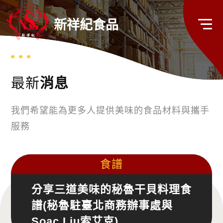
新祥紀食品
最新
消息
我們希望能為更多人提供美味的食品材料與攜手
服務
食譜
分享三道美味的秘魯干貝料理食
譜(秘魯駐臺北商務辦事處與
Soac Liu索艾克)