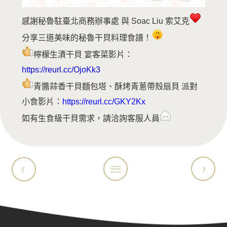
感謝秘魯駐臺北商務辦事處 與 Soac Liu 索艾克
分享三道美味的秘魯干貝料理食譜！
檸檬生漬干貝 宴客菜影片：
https://reurl.cc/OjoKk3
青醬蒜香干貝麵包塔、酥烤青蔥帶殼扇貝 派對
小食影片：
https://reurl.cc/GKY2Kx
如有生食級干貝需求，請洽詢客服人員
2023
TIC
感謝秘魯駐臺北商務辦
臺
事處 與 Soac
北
Liu 索艾克 分享